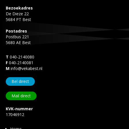
Bezoekadres
De Dieze 22
5684 PT Best
Postadres
Postbus 221
5680 AE Best
T
040-2140080
F
040-2140081
M
info@vekabest.nl
Bel direct
Mail direct
KVK-nummer
17046912
Home