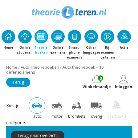
Home
Online
Theorie­
Online
Smart­
Other
Rij­
Actie
studeren
boeken
examens
phone
languages
examen
examens
oefenen
Home
/
Auto Theorieboeken
/ Auto theorieboek + 10
oefenexamens
0
Terug
Winkelmandje
Inloggen
Kies je
auto
motor
bromfiets
overig
vaarbewijs
categorie:
Terug naar overzicht