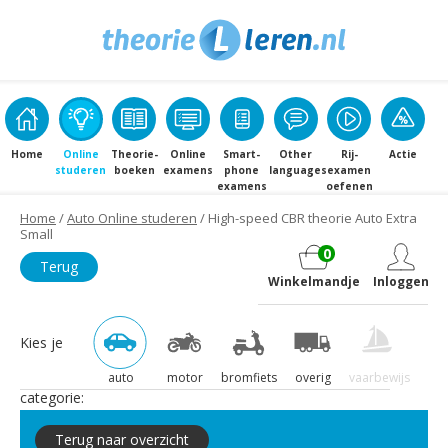
Home
Online
Theorie­
Online
Smart­
Other
Rij­
Actie
studeren
boeken
examens
phone
languages
examen
examens
oefenen
Home
/
Auto Online studeren
/ High-speed CBR theorie Auto Extra
Small
0
Terug
Winkelmandje
Inloggen
Kies je
auto
motor
bromfiets
overig
vaarbewijs
categorie:
Terug naar overzicht