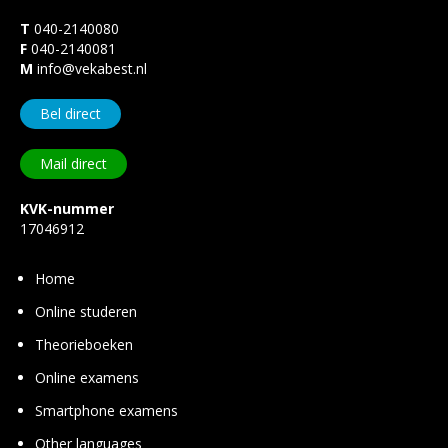
T
040-2140080
F
040-2140081
M
info@vekabest.nl
Bel direct
Mail direct
KVK-nummer
17046912
Home
Online studeren
Theorie­boeken
Online examens
Smart­phone examens
Other languages