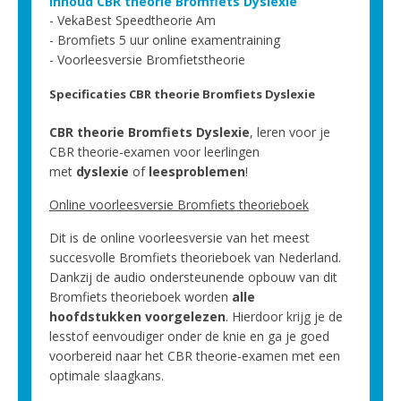
Inhoud CBR theorie Bromfiets Dyslexie
VekaBest Speedtheorie Am
Bromfiets 5 uur online examentraining
Voorleesversie Bromfietstheorie
Specificaties CBR theorie Bromfiets Dyslexie
CBR theorie Bromfiets Dyslexie
, leren voor je
CBR theorie-examen voor leerlingen
met
dyslexie
of
leesproblemen
!
Online voorleesversie Bromfiets theorieboek
Dit is de online voorleesversie van het meest
succesvolle Bromfiets theorieboek van Nederland.
Dankzij de audio ondersteunende opbouw van dit
Bromfiets theorieboek worden
alle
hoofdstukken
voorgelezen
. Hierdoor krijg je de
lesstof eenvoudiger onder de knie en ga je goed
voorbereid naar het CBR theorie-examen met een
optimale slaagkans.