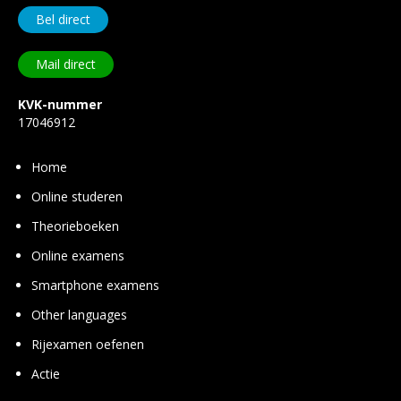
Bel direct
Mail direct
KVK-nummer
17046912
Home
Online studeren
Theorie­boeken
Online examens
Smart­phone examens
Other languages
Rij­examen oefenen
Actie