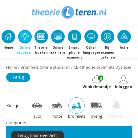
Home
Online
Theorie­
Online
Smart­
Other
Rij­
Actie
studeren
boeken
examens
phone
languages
examen
examens
oefenen
Home
/
Bromfiets Online studeren
/ CBR theorie Bromfiets Dyslexie
Terug
0
Winkelmandje
Inloggen
Kies je
auto
motor
bromfiets
overig
vaarbewijs
categorie:
Terug naar overzicht